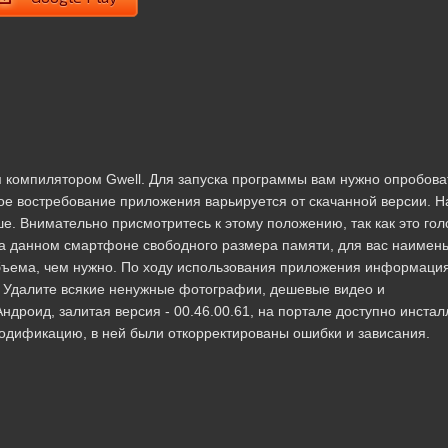
 компилятором Gwell. Для запуска программы вам нужно опробова
е востребование приложения варьируется от скачанной версии. Н
ше. Внимательно присмотритесь к этому положению, так как это го
а данном смартфоне свободного размера памяти, для вас наимен
бъема, чем нужно. По ходу использования приложения информация
р. Удалите всякие ненужные фотографии, дешевые видео и
дроид, залитая версия - 00.46.00.61, на портале доступно инста
модификацию, в ней были откорректированы ошибки и зависания.