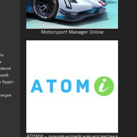
Motorsport Manager Online
ть
а
ловное
ьший
 будет
лляция
АТОМИ - лучшая корейская косметика