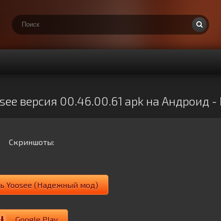
see версия 00.46.00.61 apk на Андроид -
Скриншоты:
ть Yoosee (Надежный мод)
Google Play