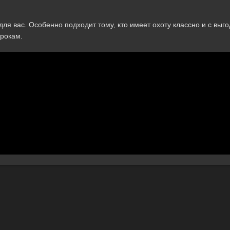
ля вас. Особенно подходит тому, кто имеет охоту классно и с выг
грокам.