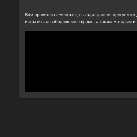
Вам нравятся веселиться, выходит данная программа д
истратить освободившиеся время, а так же матерым и