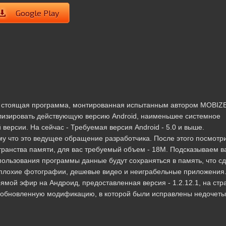
Google Play
 - стоящая программа, монтированная испытанным автором MOBIZ
лизировать действующую версию Android, наименьшее системное
версии. На сейчас - Требуемая версия Android - 5.0 и выше.
у что это ведущее обращение разработчика. После этого посмотр
транства памяти, для вас требуемый объем - 18M. Подсказываем в
пользования программы данные будут сохраняться в память, что с
 плохие фотографии, дешевые видео и неиграбельные приложения
ямой эфир на Андроид, предоставленная версия - 1.2.12.1, на стр
йте обновленную модификацию, в которой были исправлены недочеты