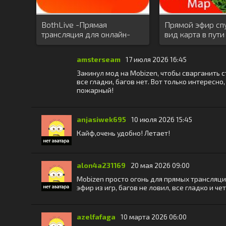
BothLive -Прямая
Прямой эфир сп
трансляция для онлайн-
вид карта в пути
знакомств
amsterseam
17 июля 2026 16:45
Закинул мод на Mobizen, чтобы сварганить с
все гладки, багов нет. Вот только интерес
пожарный!
anjasiwek695
10 июля 2026 15:45
Кайф,очень удобно! Летает!
alon4a231169
20 мая 2026 09:00
Mobizen просто огонь для прямых трансляци
эфир из игр, багов не ловил, все гладко и чет
azelfafaga
10 марта 2026 06:00