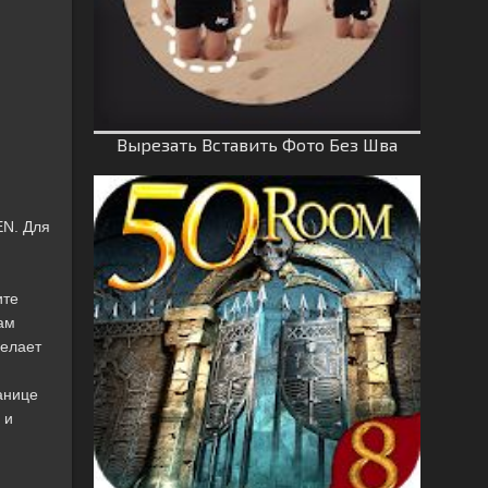
Вырезать Вставить Фото Без Шва
EN. Для
ите
ам
делает
.
анице
 и