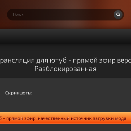
ансляция для ютуб - прямой эфир версия
Разблокированная
Скриншоты:
б - прямой эфир: качественный источник загрузки мода