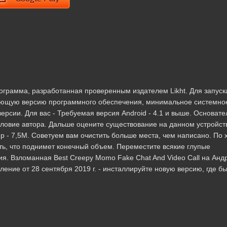
программа, разработанная проверенным издателем Likht. Для запуск
ующую версию программного обеспечения, минимальное системно
рсии. Для вас - Требуемая версия Android - 4.1 и выше. Основате
условие автора. Дальше оцените существование на данном устройст
 - 7,5M. Советуем вам очистить больше места, чем написано. По 
ь, что поднимет конечный объем. Переместите всякие глупые
. Взломанная Best Creepy Momo Fake Chat And Video Call на Анд
ление от 28 сентября 2019 г. - инсталлируйте новую версию, где б