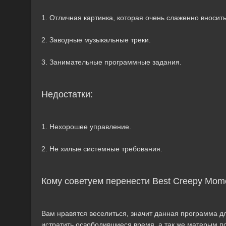
1. Отличная картинка, которая очень слаженно вносит
2. Заводные музыкальные треки.
3. Занимательные программные задания.
Недостатки:
1. Нехорошее управление.
2. Не хилые системные требования.
Кому советуем перенести Best Creepy Momo
Вам нравятся веселиться, значит данная программа дл
истратить освободившиеся время, а так же матерым п