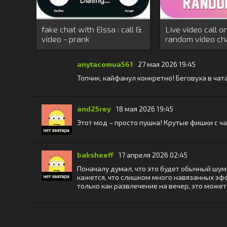
fake chat with Elssa : call &
Live video call onl
video - prank
random video ch
anytacomua561
27 мая 2026 19:45
Топчик, кайфанул конкретно! Беговуха в чат
and25rey
18 мая 2026 19:45
Этот мод – просто пушка! Крутые фишки с ч
baksheeff
17 апреля 2026 02:45
Поначалу думал, что это будет обычный шум
кажется, что слишком много навязанных эфф
только как развлечение на вечер, это може