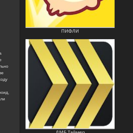
ПИФЛИ
а
е
льно
ве
ходу
роид,
ыли
ДМБ Таймер