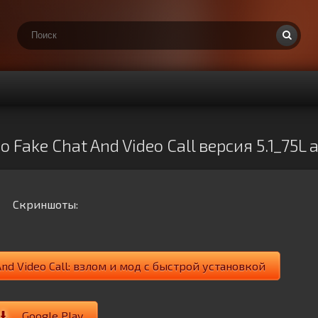
Fake Chat And Video Call версия 5.1_75L 
Скриншоты:
nd Video Call: взлом и мод с быстрой установкой
Google Play