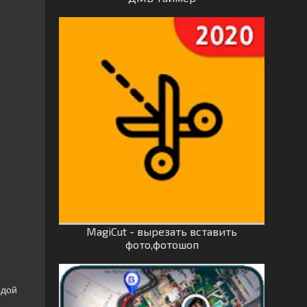
MagiCut - вырезать вставить
фото,фотошоп
одой