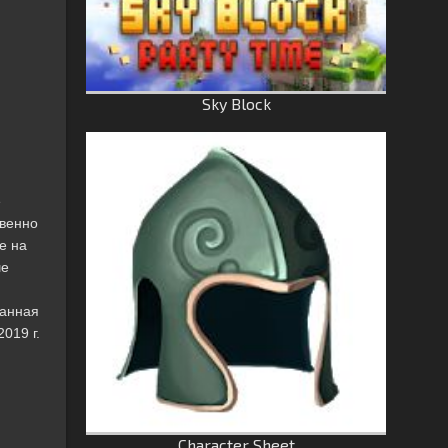
Sky Block
е
твенно
е на
ше
манная
019 г.
Character Sheet