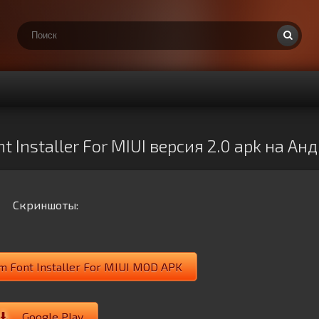
 Installer For MIUI версия 2.0 apk на А
Скриншоты:
m Font Installer For MIUI MOD APK
Google Play