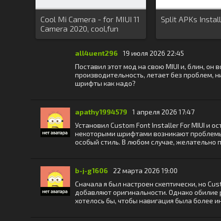
Cool Mi Camera - for MIUI 11
Split APKs Install
Camera 2020, cool,fun
all4uent296
19 июля 2026 22:45
Поставил этот мод на свою MIUI и, блин, он
производительность, летает без проблем, ни
шрифты как надо?
apathy1994579
1 апреля 2026 17:47
Установил Custom Font Installer For MIUI и
некоторыми шрифтами возникают проблемы —
особый стиль. В любом случае, желательно 
b-j-g1606
22 марта 2026 19:00
Сначала я был настроен скептически, но Cus
добавляют оригинальности. Однако обилие 
хотелось бы, чтобы навигация была более и