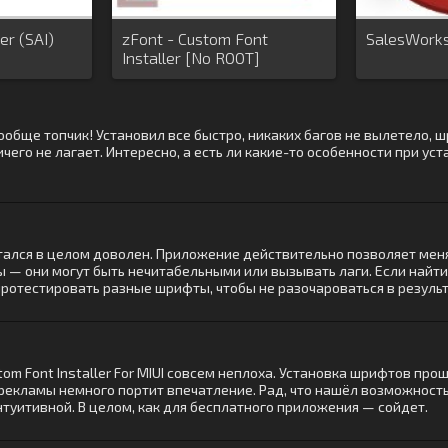
er (SAI)
zFont - Custom Font
SalesWorks
Installer [No ROOT]
 вообще топчик! Установил все быстро, никаких багов не вылетело,
чего не лагает. Интересно, а есть ли какие-то особенности при уст
 остался в целом доволен. Приложение действительно позволяет мен
 они могут быть нечитабельными или вызывать лаги. Если найти
протестировать разные шрифты, чтобы не разочароваться в результ
tom Font Installer For MIUI совсем неплоха. Установка шрифтов про
рекламы немного портит впечатление. Рад, что нашёл возможност
нтуитивной. В целом, как для бесплатного приложения — сойдет.