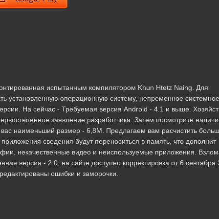
, монтированная испытанным компилятором Khun Htetz Naing. Для
ать установленную операционную систему, непременное системно
сии. На сейчас - Требуемая версия Android - 4.1 и выше. Хозяйс
первостепенное заявление разработчика. Затем посмотрите наличи
 вас наименьший размер - 6,8M. Предлагаем вам расчистить боль
 приложения сведения будут переноситься в память, что дополнит
афии, некачественные видео и неиспользуемые приложения. Взло
нная версия - 2.0, на сайте доступно корректировка от 6 сентября 2
тредактированы ошибки и заморочки.