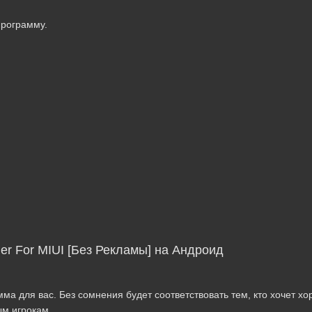
программу.
ler For MIUI [Без Рекламы] на Андроид
ма для вас. Без сомнения будет соответствовать тем, кто хочет хо
ым игрокам.