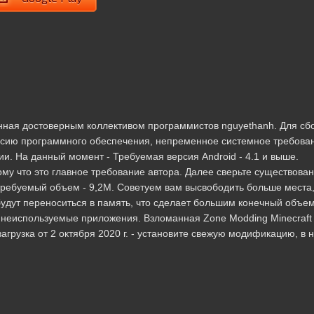
нная достоверным коллективом программистов nguyethanh. Для сб
рсию программного обеспечения, непременное системное требова
и. На данный момент - Требуемая версия Android - 4.1 и выше.
му что это главное требование автора. Далее сверьте существова
требуемый объем - 9,2M. Советуем вам высвободить больше места
удут переноситься в память, что сделает большим конечный объем
 неиспользуемые приложения. Взломанная Zone Modding Minecraft
загрузка от 2 октября 2020 г. - установите свежую модификацию, в 