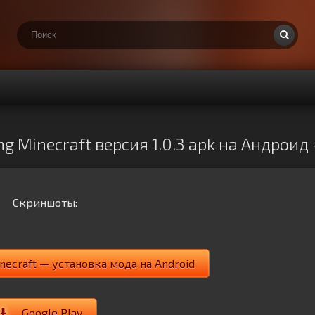
g Minecraft версия 1.0.3 apk на Андрои
Скриншоты:
necraft — установка мода на Android
Google Play