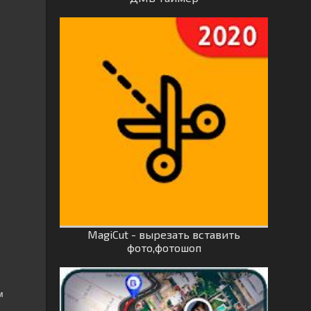
MagiCut - вырезать вставить
фото,фотошоп
м