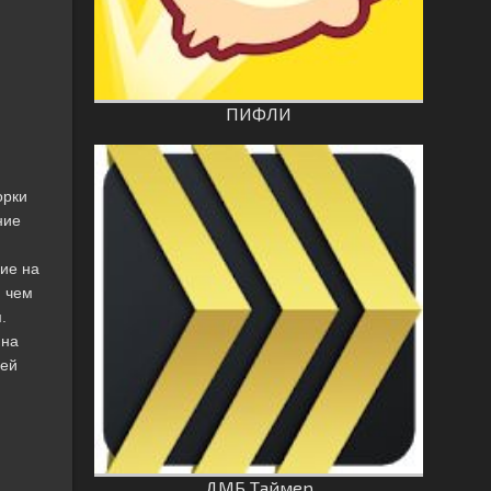
ПИФЛИ
орки
ние
ние на
, чем
.
 на
ней
ДМБ Таймер