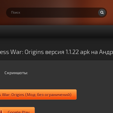
s War: Origins версия 1.1.22 apk на Ан
Скриншоты:
 War: Origins (Мод: без ограничений)
Google Play