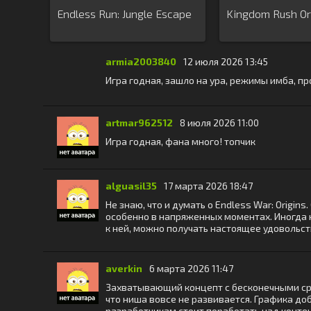
Endless Run: Jungle Escape
Kingdom Rush Or
armia2003840
12 июля 2026 13:45
Игра годная, зашло на ура, режимы имба, пр
artmar962512
8 июля 2026 11:00
Игра годная, фана много! топчик
alguasil35
17 марта 2026 18:47
Не знаю, что и думать о Endless War: Origin
особенно в напряженных моментах. Иногда ка
к ней, можно получать настоящее удовольств
averkin
6 марта 2026 11:47
Захватывающий концепт с бесконечными сра
что ниша вовсе не развивается. Графика до
разработчикам стоит поработать над контен