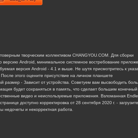
 достоверным творческим коллективом CHANGYOU.COM. Для сборки
ю версию Android, минимальное системное востребование прилож
буемая версия Android - 4.1 и выше. Не шутя присмотритесь к ука
. После этого оцените присутствие на личном планшете
й размер - Зависит от устройства. Советуем вам высвободить бол
мация будет сохраняться в память, что сделает большим конечный
ественные видео и неиспользуемые приложения. Взломанная Endle
 странице доступно корректировка от 28 сентября 2020 г. - загрузит
ы недочеты и некорректная работа.