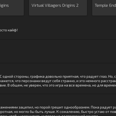
igins
Virtual Villagers Origins 2
Temple End
осто кайф!
s. С одной стороны, графика довольно приятная, что радует глаз. Но,
жется, что персонажи ведут себя странно, и это немного расстраи
ие. В общем, не уверен, что это игра на все времена, но для врем
жениями зацепил, но порой грешит однообразием. Пока радует раз
бротная, но могло бы быть лучше. К сожалению, быстро устаю от по
том, чтобы удерживать интерес на долгосрочной основе.