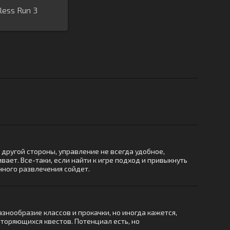
less Run 3
 с другой стороны, управление не всегда удобное,
вает. Все-таки, если найти к игре подход и привыкнуть
енного развлечения сойдет.
нообразие классов и прокачки, но иногда кажется,
вторяющихся квестов. Потенциал есть, но