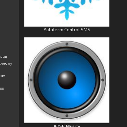
Autoterm Control SMS
ения
занному
ьше
ss
е
AOSP Music+