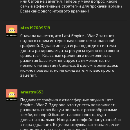
или багов не заметил. Теперь у меня вопрос: какие
самые эффективные стратегии для прокачки армии?
Всем кайфового игрового времени!
alex197609519
Сначала кажется, что Last Empire - War Z затянет
надолго своим интересным сюжетом и классной
графикой. Однако иногда игра подводит: система
доната раздражает, а за ресурсы нужно постоянно
сражаться. Классные сражения и возможность
развития базы компенсируют эти моменты, но
немного не хватает баланса. В целом, время здесь
можно провести, но не ожидайте, что вас просто
зацепит.
armstro653
Подкупает графика и атмосферные звуки в Last
Empire - War Z. Здорово, что тут есть возможность
развивать свою базу и воевать с разнообразными
зомби, но порой бывает сложно понять, куда
двигаться дальше. Иногда интерфейс запутанный, и
это раздражает. В целом, игрушка затягивает, если
преодолеть начальные трудности!