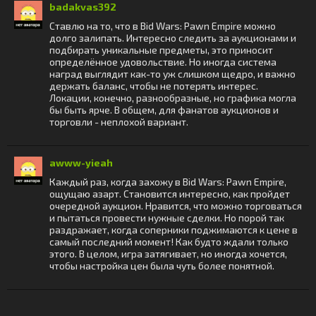
badakvas392
Ставлю на то, что в Bid Wars: Pawn Empire можно
долго залипать. Интересно следить за аукционами и
подбирать уникальные предметы, это приносит
определённое удовольствие. Но иногда система
наград выглядит как-то уж слишком щедро, и важно
держать баланс, чтобы не потерять интерес.
Локации, конечно, разнообразные, но графика могла
бы быть ярче. В общем, для фанатов аукционов и
торговли - неплохой вариант.
awww-yieah
Каждый раз, когда захожу в Bid Wars: Pawn Empire,
ощущаю азарт. Становится интересно, как пройдет
очередной аукцион. Нравится, что можно торговаться
и пытаться провести нужные сделки. Но порой так
раздражает, когда соперники поджимаются к цене в
самый последний момент! Как будто ждали только
этого. В целом, игра затягивает, но иногда хочется,
чтобы настройка цен была чуть более понятной.