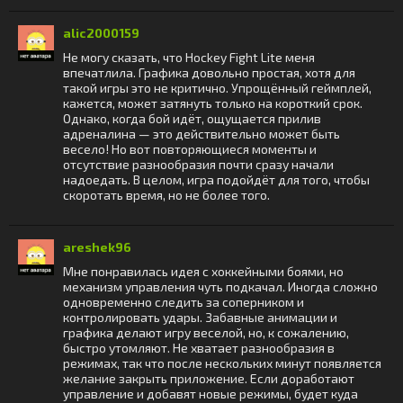
alic2000159
Не могу сказать, что Hockey Fight Lite меня
впечатлила. Графика довольно простая, хотя для
такой игры это не критично. Упрощённый геймплей,
кажется, может затянуть только на короткий срок.
Однако, когда бой идёт, ощущается прилив
адреналина — это действительно может быть
весело! Но вот повторяющиеся моменты и
отсутствие разнообразия почти сразу начали
надоедать. В целом, игра подойдёт для того, чтобы
скоротать время, но не более того.
areshek96
Мне понравилась идея с хоккейными боями, но
механизм управления чуть подкачал. Иногда сложно
одновременно следить за соперником и
контролировать удары. Забавные анимации и
графика делают игру веселой, но, к сожалению,
быстро утомляют. Не хватает разнообразия в
режимах, так что после нескольких минут появляется
желание закрыть приложение. Если доработают
управление и добавят новые режимы, будет куда