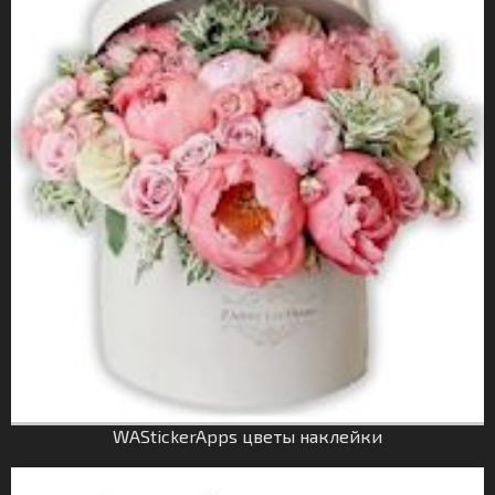
WAStickerApps цветы наклейки