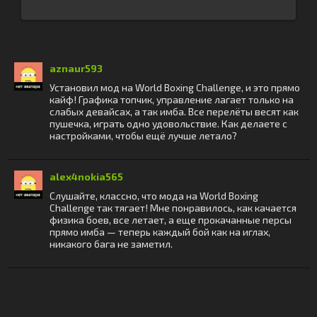
aznaur593
Установил мод на World Boxing Challenge, и это прямо
кайф! Графика топчик, управление лагает только на
слабых девайсах, а так имба. Все перелёты весят как
пушечка, играть одно удовольствие. Как делаете с
настройками, чтобы ещё лучше летало?
alex4nokia565
Слушайте, классно, что мода на World Boxing
Challenge так тягает! Мне понравилось, как качается
физика боев, все летает, а еще прокачанные персы
прямо имба — теперь каждый бой как на иглах,
никакого бага не заметил.