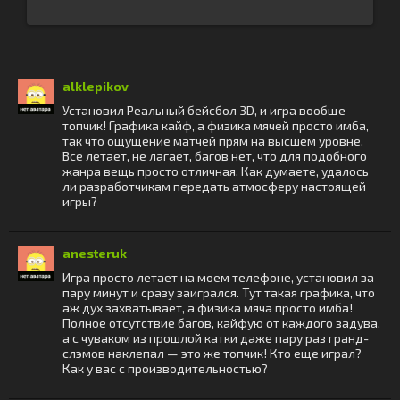
alklepikov
Установил Реальный бейсбол 3D, и игра вообще
топчик! Графика кайф, а физика мячей просто имба,
так что ощущение матчей прям на высшем уровне.
Все летает, не лагает, багов нет, что для подобного
жанра вещь просто отличная. Как думаете, удалось
ли разработчикам передать атмосферу настоящей
игры?
anesteruk
Игра просто летает на моем телефоне, установил за
пару минут и сразу заигрался. Тут такая графика, что
аж дух захватывает, а физика мяча просто имба!
Полное отсутствие багов, кайфую от каждого задува,
а с чуваком из прошлой катки даже пару раз гранд-
слэмов наклепал — это же топчик! Кто еще играл?
Как у вас с производительностью?