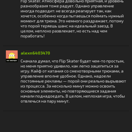
Flip Skater. Атмосфера довольно приятная, и уровень
разнообразия тоже радует. Однако управление
иногда подводит: не всегда реагирует так, как
хочется, особенно когда пытаешься поймать нужный
момент для трюка. Это немного раздражает, потому
что порой теряешь шанс на идеальный заезд. В
целом, неплохо развлекает, но есть над чем
поработать!
alexn6403470
Сначала думал, что Flip Skater будет чем-то простым,
но меня приятно удивило, как легко зацепиться за
игру. Кайф от катания со смехотворными трюками, а
управление вполне удобное. Однако, надоели
постоянные рекламы — порой они реально вырывают
из процесса. За несколько минут можно освоить
основные элементы, но повторяющиеся задания
начали поднадоедать. В целом, неплохая игра, чтобы
отвлечься на пару минут.