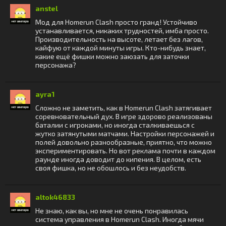
anstel
Мод для Homerun Clash просто гранд! Устойчиво
устанавливается, никаких трудностей, имба просто.
Производительность на высоте, летает без лагов,
кайфую от каждой минуты игры. Кто-нибудь знает,
какие ещё фишки можно заюзать для заточки
персонажа?
ayra1
Сложно не заметить, как в Homerun Clash затягивает
соревновательный дух. В игре здорово реализованы
баталии с игроками, но иногда сталкиваешься с
жутко затянутыми матчами. Настройки персонажей и
полей довольно разнообразные, приятно, что можно
экспериментировать. Но вот реклама почти в каждом
раунде иногда доводит до кипения. В целом, есть
своя фишка, но не обошлось и без неудобств.
altok46833
Не знаю, как вы, но мне не очень понравилась
система управления в Homerun Clash. Иногда мячи