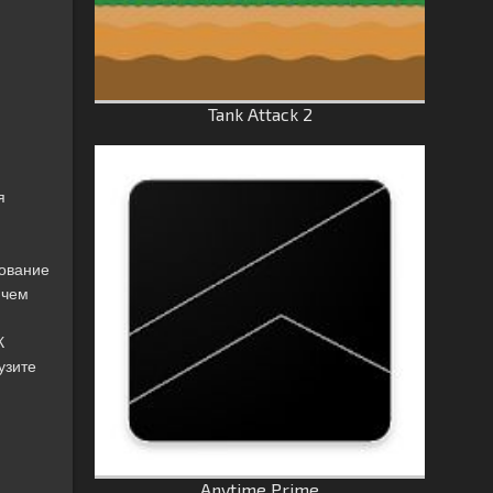
Tank Attack 2
я
вование
 чем
К
узите
Anytime Prime