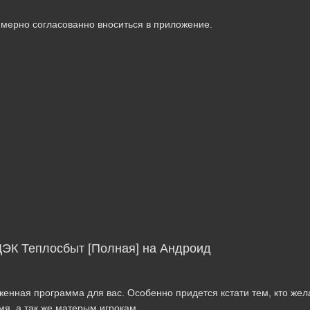
мерно согласованно вноситься в приложение.
ДЭК Теплосбыт [Полная] на Андроид
женная программа для вас. Особенно придется кстати тем, кто жел
мя, а так же матерым игрокам.