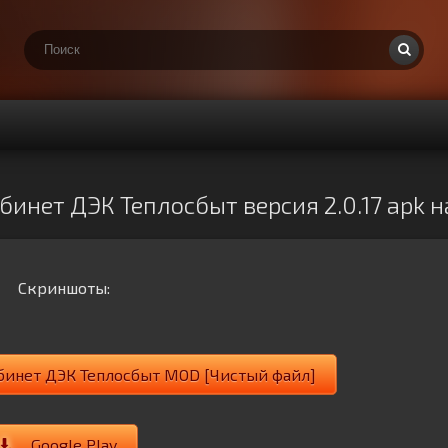
инет ДЭК Теплосбыт версия 2.0.17 apk 
Скриншоты:
бинет ДЭК Теплосбыт MOD [Чистый файл]
Google Play