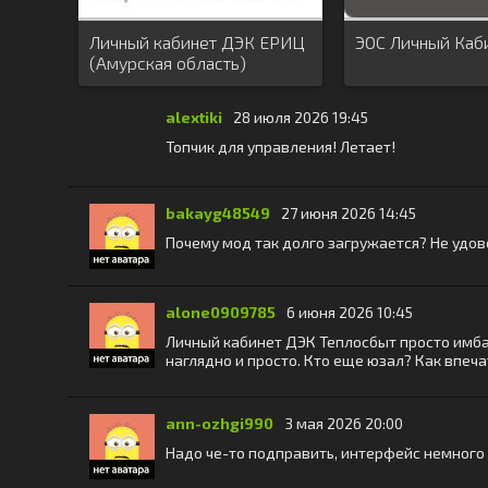
Личный кабинет ДЭК ЕРИЦ
ЭОС Личный Каб
(Амурская область)
alextiki
28 июля 2026 19:45
Топчик для управления! Летает!
bakayg48549
27 июня 2026 14:45
Почему мод так долго загружается? Не удов
alone0909785
6 июня 2026 10:45
Личный кабинет ДЭК Теплосбыт просто имба!
наглядно и просто. Кто еще юзал? Как впеч
ann-ozhgi990
3 мая 2026 20:00
Надо че-то подправить, интерфейс немного 