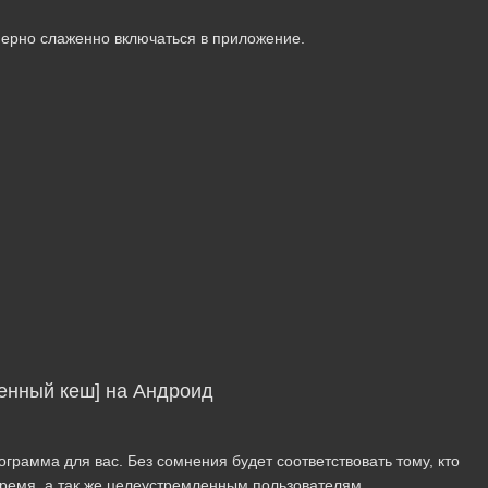
мерно слаженно включаться в приложение.
оенный кеш] на Андроид
грамма для вас. Без сомнения будет соответствовать тому, кто
время, а так же целеустремленным пользователям.