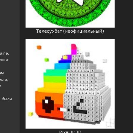
Tелесухбат (неофициальный)
aine.
ения
ом
ста,
р.
й были
Pixel.ly 3D