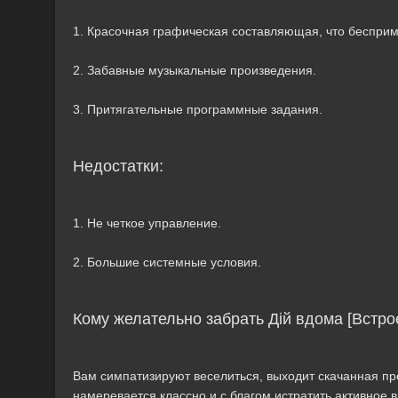
1. Красочная графическая составляющая, что беспри
2. Забавные музыкальные произведения.
3. Притягательные программные задания.
Недостатки:
1. Не четкое управление.
2. Большие системные условия.
Кому желательно забрать Дій вдома [Встр
Вам симпатизируют веселиться, выходит скачанная про
намеревается классно и с благом истратить активное 