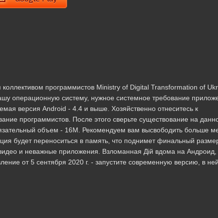
ллективом программистов Ministry of Digital Transformation of Ukr
ашу операционную систему, нужное системное требование прилож
мая версия Android - 4.4 и выше. Хозяйственно отнеситесь к
вание программистов. После этого сверьте существование на данн
бязательный объем - 16M. Рекомендуем вам высвободить больше ме
ия будет переноситься в память, что поднимет финальный разме
видео и неважные приложения. Взломанная Дій вдома на Андроид,
вление от 5 сентября 2020 г. - запустите современную версию, в не