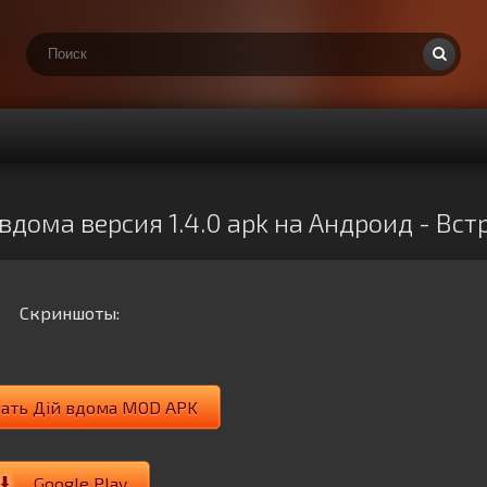
 вдома версия 1.4.0 apk на Андроид - Вс
Скриншоты:
чать Дій вдома MOD APK
Google Play