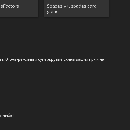
sFactors
Spades V+, spades card
game
ает. Огонь-режимы и суперкрутые скины зашли прям на
, имба!