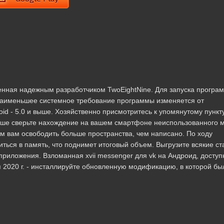
уженная надежным разработчиком TwoEightNine. Для запуска програ
 наименьшее системное требование программы изменяется от
id - 5.0 и выше. Хозяйственно присмотритесь к упомянутому пункту
льше сверьте нахождение на вашем смартфоне неиспользованного 
ем вам освободить больше пространства, чем написано. По ходу
ься в память, что поднимет итоговый объем. Выгрузите всякие с
риложения. Взломанная xvii messenger для vk на Андроид, доступ
бря 2020 г. - инсталлируйте обновленную модификацию, в которой бы