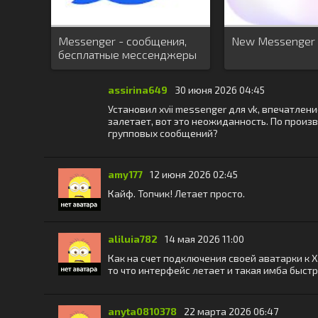
Messenger - сообщения,
New Messenger
бесплатные мессенджеры
SMS
assirina649
30 июня 2026 04:45
Установил xvii messenger для vk, впечатле
залетает, вот это неожиданность. По произв
групповых сообщений?
amy177
12 июня 2026 02:45
Кайф. Топчик! Летает просто.
aliluia782
14 мая 2026 11:00
Как на счет подключения своей аватарки к 
то что интерфейс летает и такая имба быстр
anyta0810378
22 марта 2026 06:47