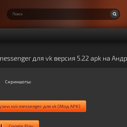
 messenger для vk версия 5.22 apk на Анд
Скриншоты:
узки xvii messenger для vk (Мод APK)
Google Play