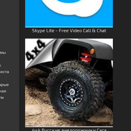
Skype Lite - Free Video Call & Chat
ммы
,
места
тарые
ная
ли
4х4 Русские внедорожники Сага