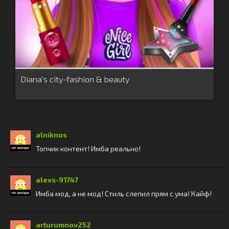
Diana's city-fashion & beauty
alniknos
Топчик контент! Имба реально!
alexs-91747
Имба мод, а не мод! Стиль слепил прям с ума! Кайф!
arturumnov252