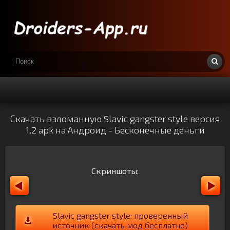
Скачать взломанную Slavic gangster style версия
1.2 apk на Андроид - Бесконечные деньги
Скриншоты:
Slavic gangster style: проверенный
источник (скачать мод бесплатно)