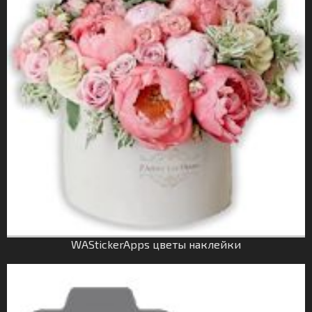
WAStickerApps цветы наклейки