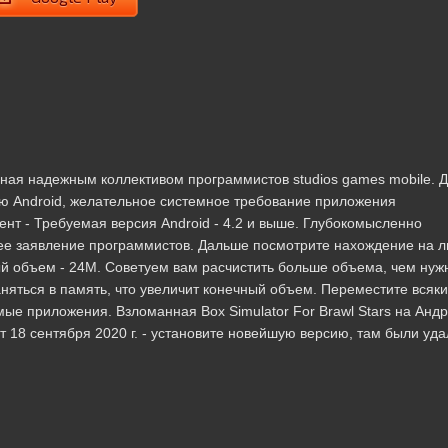
анная надежным коллективом программистов studios games mobile. 
ию Android, желательное системное требование приложения
нт - Требуемая версия Android - 4.2 и выше. Глубокомысленно
ущее заявление программистов. Дальше посмотрите нахождение на 
ый объем - 24M. Советуем вам расчистить больше объема, чем нуж
няться в память, что увеличит конечный объем. Переместите всяк
ые приложения. Взломанная Box Simulator For Brawl Stars на Андр
от 18 сентября 2020 г. - установите новейшую версию, там были уд