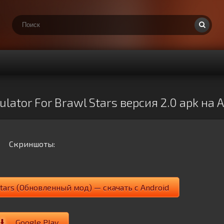
ator For Brawl Stars версия 2.0 apk на
Скриншоты:
Stars (Обновленный мод) — скачать с Android
Google Play