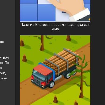
Пазл из Блоков — весёлая зарядка для
ума
Для
личном
но. По
ие
оид,
алены