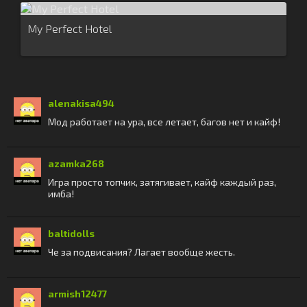
My Perfect Hotel
alenakisa494
Мод работает на ура, все летает, багов нет и кайф!
azamka268
Игра просто топчик, затягивает, кайф каждый раз,
имба!
baltidolls
Че за подвисания? Лагает вообще жесть.
armish12477