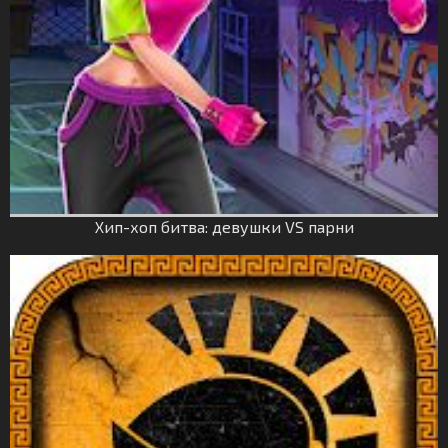
Хип-хоп битва: девушки VS парни