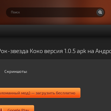
к-звезда Коко версия 1.0.5 apk на Анд
Скриншоты:
зломанный мод) — загрузить бесплатно
Google Play