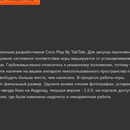
ренным разработчиком Coco Play By TabTale. Для запуска приложе
нужное системное соответствие игры варьируется от устанавливае
ыше. Глубокомысленно отнеситесь к указанному положению, потому 
йте наличие на вашем аппарате неиспользованного пространства п
вободить больше места, чем написано. В процессе работы игры,
чит финальный размер. Удалите всякие плохие фотографии, устаре
везда Коко на Андроид, текущая версия - 1.0.5, на портале досту
ерсию, где были изменены недочеты и некорректная работа.