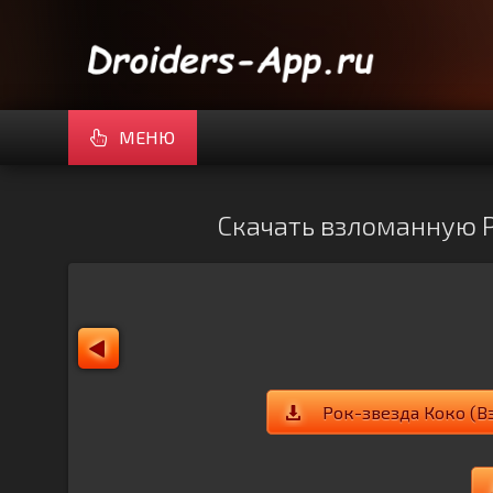
МЕНЮ
Скачать взломанную Ро
Рок-звезда Коко (В