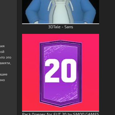
3DTale - Sans
ния
мой
что это
амяти,
вшие
пно
Pack Opener for FUT 20 by SMOQ GAMES