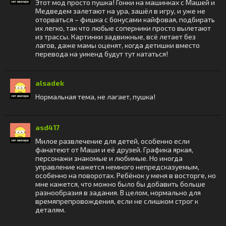
Этот мод просто пушка! Гонки на машинках с Машей и
Медведем залетают на ура, зашёл в игру, и уже не
оторваться – фишка с бонусами кайфовая, подбирать
их легко, так что любые соперники просто вылетают
из трассы. Картинки задвижные, всё летает без
лагов, даже мамы оценят, когда детишки вместо
перевода на уикенд будут тут кататься!
alsadek
Нормальная тема, не лагает, пушка!
asd417
Милое развлечение для детей, особенно если
фанатеют от Маши и её друзей. Графика яркая,
персонажи знакомые и любимые. Но иногда
управление кажется немного непредсказуемым,
особенно на поворотах. Ребёнок у меня в восторге, но
мне кажется, что можно было бы добавить больше
разнообразия в задания. В целом, нормально для
времяпрепровождения, если не слишком строг к
деталям.