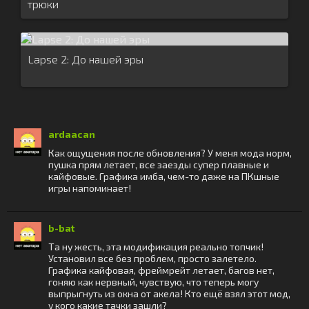
трюки
Lapse 2: До нашей эры
ardaacan
Как ощущения после обновления? У меня мода норм,
пушка прям летает, все заезды супер плавные и
кайфовые. Графика имба, чем-то даже на ПКшные
игры напоминает!
b-bat
Та ну жесть, эта модификация реально топчик!
Установил все без проблем, просто залетело.
Графика кайфовая, фреймрейт летает, багов нет,
гоняю как нервный, чувствую, что теперь могу
выпрыгнуть из окна от акела! Кто ещё взял этот мод,
у кого какие тачки зашли?