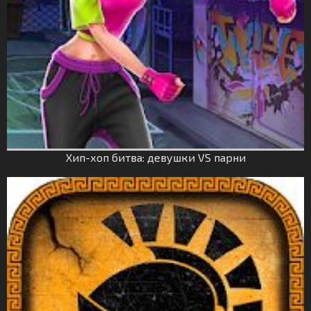
Хип-хоп битва: девушки VS парни