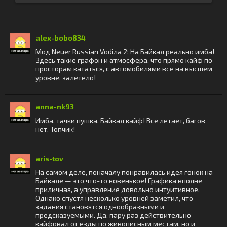
alex-bobo834
Мод Neuer Russian Vodiла 2: На Байкал реально имба!
Здесь такие графон и атмосфера, что прямо кайф по
просторам кататься, с автомобилями все на высшем
уровне, залетело!
anna-nk93
Имба, тачки пушка, Байкал кайф! Все летает, багов
нет. Топчик!
aris-tov
На самом деле, поначалу понравилась идея гонок на
Байкале — это что-то новенькое! Графика вполне
приличная, а управление довольно интуитивное.
Однако спустя несколько уровней заметил, что
задания становятся однообразными и
предсказуемыми. Да, пару раз действительно
кайфовал от езды по живописным местам, но и