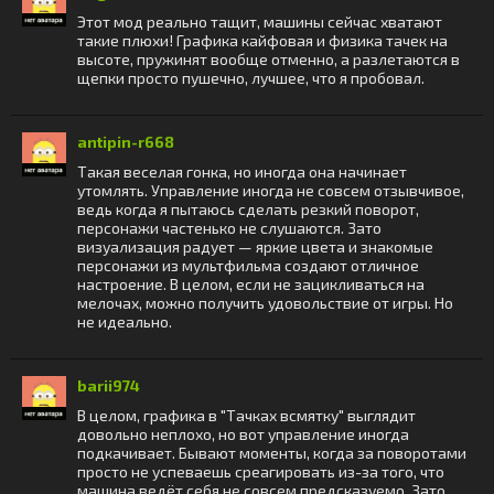
Этот мод реально тащит, машины сейчас хватают
такие плюхи! Графика кайфовая и физика тачек на
высоте, пружинят вообще отменно, а разлетаются в
щепки просто пушечно, лучшее, что я пробовал.
antipin-r668
Такая веселая гонка, но иногда она начинает
утомлять. Управление иногда не совсем отзывчивое,
ведь когда я пытаюсь сделать резкий поворот,
персонажи частенько не слушаются. Зато
визуализация радует — яркие цвета и знакомые
персонажи из мультфильма создают отличное
настроение. В целом, если не зацикливаться на
мелочах, можно получить удовольствие от игры. Но
не идеально.
barii974
В целом, графика в "Тачках всмятку" выглядит
довольно неплохо, но вот управление иногда
подкачивает. Бывают моменты, когда за поворотами
просто не успеваешь среагировать из-за того, что
машина ведёт себя не совсем предсказуемо. Зато