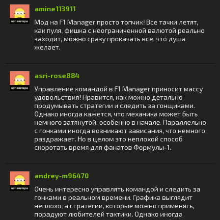
amine113911
Мод на F1 Manager просто топчик! Все тачки летят,
как пуля, фишка с неограниченной валютой реально
заходит, можно сразу прокачать все, что душа
желает.
asri-rose884
Управление командой в F1 Manager приносит массу
удовольствия! Нравится, как можно детально
продумывать стратегии и следить за гонщиками.
Однако иногда кажется, что механика может быть
немного затянутой, особенно в начале. Параллельно
с гонками иногда возникают зависания, что немного
раздражает. Но в целом это неплохой способ
скоротать время для фанатов Формулы-1.
andrey-m96470
Очень интересно управлять командой и следить за
гонками в реальном времени. Графика выглядит
неплохо, а стратегии, которые можно применять,
порадуют любителей тактики. Однако иногда