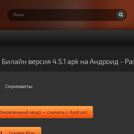
Билайн версия 4.5.1 apk на Андроид - 
Скриншоты:
бновленный мод) — скачать с Android
Google Play