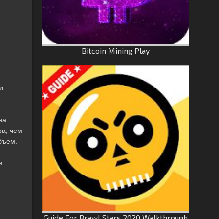
Bitcoin Mining Play
и
.
на
ра, чем
бъем.
в
Guide For Brawl Stars 2020 Walkthrough