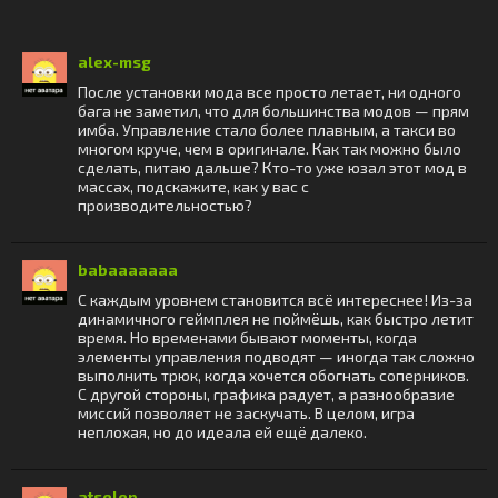
alex-msg
После установки мода все просто летает, ни одного
бага не заметил, что для большинства модов — прям
имба. Управление стало более плавным, а такси во
многом круче, чем в оригинале. Как так можно было
сделать, питаю дальше? Кто-то уже юзал этот мод в
массах, подскажите, как у вас с
производительностью?
babaaaaaaa
С каждым уровнем становится всё интереснее! Из-за
динамичного геймплея не поймёшь, как быстро летит
время. Но временами бывают моменты, когда
элементы управления подводят — иногда так сложно
выполнить трюк, когда хочется обогнать соперников.
С другой стороны, графика радует, а разнообразие
миссий позволяет не заскучать. В целом, игра
неплохая, но до идеала ей ещё далеко.
atselep