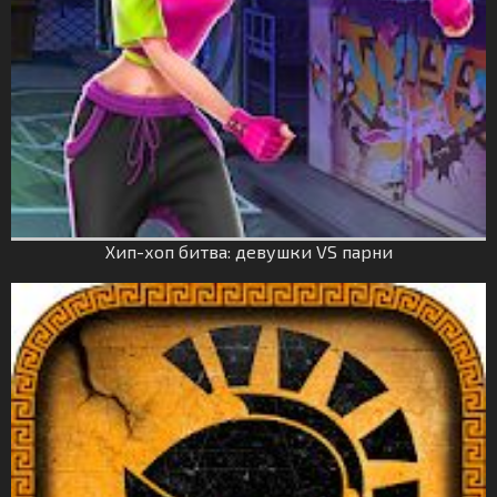
Хип-хоп битва: девушки VS парни