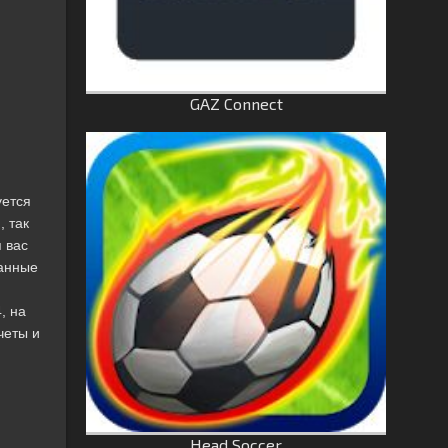
GAZ Connect
уется
, так
 вас
данные
, на
четы и
Head Soccer