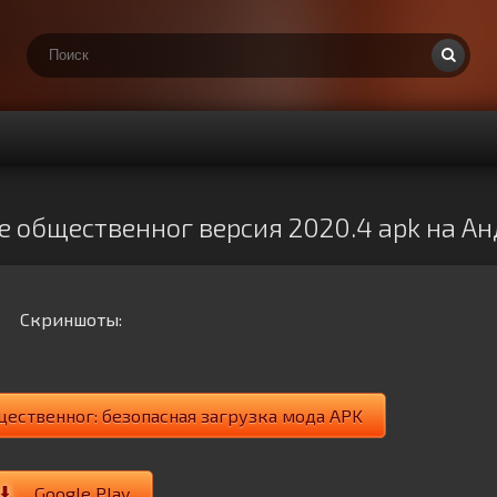
е общественног версия 2020.4 apk на А
Скриншоты:
ественног: безопасная загрузка мода APK
Google Play