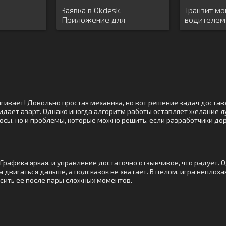
Заявка в Okdesk.
Транзит мо
Приложение для
водителем 
заявителей
ягивает! Довольно простая механика, но вот решение задач доста
идает азарт. Однако иногда алгоритм работы оставляет желание л
люсы, но и проблемы, которые можно решить, если разработчики до
. Графика яркая, и управление достаточно отзывчивое, что радует.
 двигаться дальше, а подсказок не хватает. В целом, игра неплохая
осить её после пары сложных моментов.