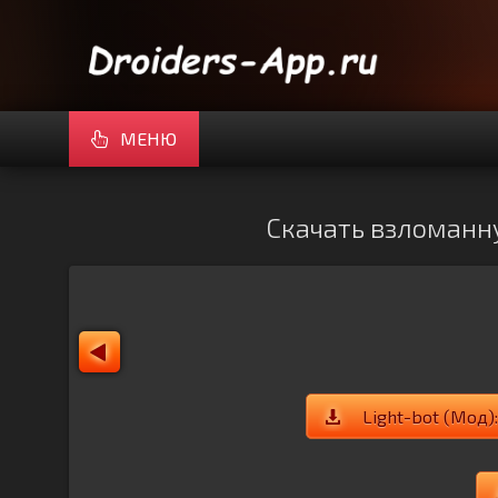
МЕНЮ
Скачать взломанну
Light-bot (Мод)