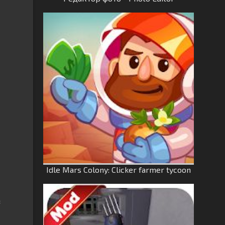
Idle Mars Colony: Clicker farmer tycoon
с