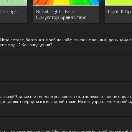
-42 light
Brawl Light - Бокс
Light-It Up
Симулятор Бравл Старс
а! Игра летает, багов нет, вообще кайф, такое не каждый день найд
ругие моды? Как ощущения?
логику! Задачи постепенно усложняются, и щелчки в голове нараста
 заставляет вернуться к исходной точке. Но вот управление порой 
 есть что-то увлекательное! Решение головоломок требует усилий, 