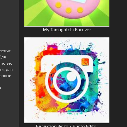
My Tamagotchi Forever
длежит
Для
что это
ти, для
данные
8
Редактор фото - Photo Editor