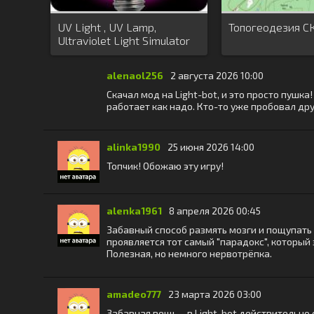
UV Light , UV Lamp,
Топогеодезия СК
Ultraviolet Light Simulator
alenaol256
2 августа 2026 10:00
Скачал мод на Light-bot, и это просто пушк
работает как надо. Кто-то уже пробовал д
alinka1990
25 июня 2026 14:00
Топчик! Обожаю эту игру!
alenka1961
8 апреля 2026 00:45
Забавный способ размять мозги и пощупать 
проявляется тот самый "парадокс", который
Полезная, но немного нервотрёпка.
amadeo777
23 марта 2026 03:00
Забавная вещь – в Light-bot действительно