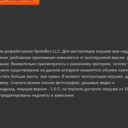
ым разработчиком SpriteBox LLC. Для инсталляции игрушки вам на
емное требование приложения изменяется от монтируемой версии. 
 выше. Внимательно присмотритесь к указанному критерию, потому 
ните существование на данном аппарате незанятого объема памя
тить больше места, чем нужно. В момент эксплуатации игрушки, 
азмер. Снесите всякие плохие фотографии, дешевые видео и
дроид, текущая версия - 1.6.5, на портале доступно загрузка от 1
 отредактированы недочеты и зависания.