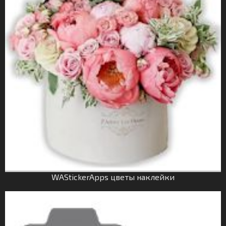
WAStickerApps цветы наклейки