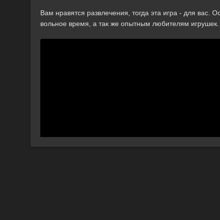
Вам нравятся развлечения, тогда эта игра - для вас. О
вольное время, а так же опытным любителям игрушек.