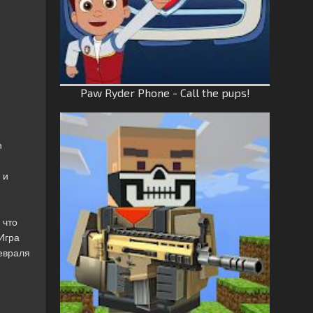
Paw Ryder Phone - Call the pups!
n
 и
 что
Игра
февраля