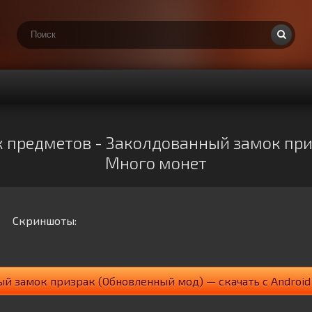
 предметов - Заколдованный замок призр
Много монет
Скриншоты:
й замок призрак (Обновленный мод) — скачать с Android