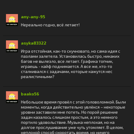
any-any-95
Нереально годно, всё летает!
asyka83322
Игра отстойная, как-то скучновато, но сама идея с
пазлами залетела. Установилась быстро, никаких
багов не вылезло, все летает. Графика топчик,
играешь - кайф поднимается. А все же, кто-то
сталкивался с задачами, которые кажутся нес
реалистичными?
baako56
Небольшое время провёл с этой головоломкой. Были
моменты, когда действительно увлёкся – некоторые
уровни заставили мне потеть. Но порой решение
задач казалось слишком простым, а это немного
портило удовольствие. Музыка неплохая, но на
долгое прослушивание уже чуть утомляет. В целом,
неплохой способ скоротать время, но ничего