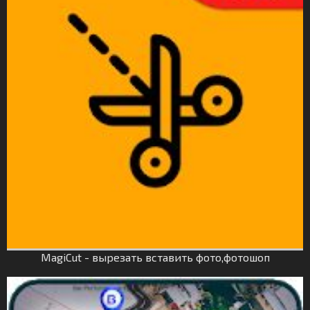
MagiCut - вырезать вставить фото,фотошоп