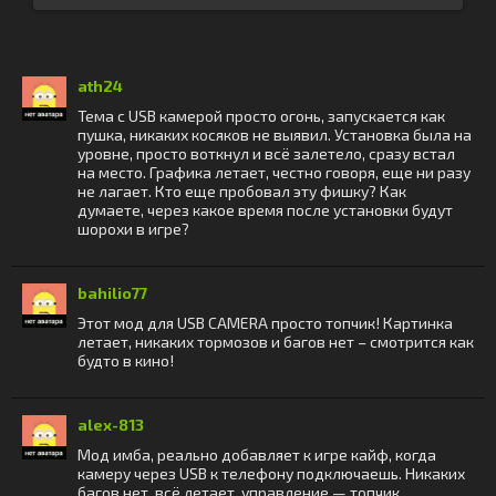
ath24
Тема с USB камерой просто огонь, запускается как
пушка, никаких косяков не выявил. Установка была на
уровне, просто воткнул и всё залетело, сразу встал
на место. Графика летает, честно говоря, еще ни разу
не лагает. Кто еще пробовал эту фишку? Как
думаете, через какое время после установки будут
шорохи в игре?
bahilio77
Этот мод для USB CAMERA просто топчик! Картинка
летает, никаких тормозов и багов нет – смотрится как
будто в кино!
alex-813
Мод имба, реально добавляет к игре кайф, когда
камеру через USB к телефону подключаешь. Никаких
багов нет, всё летает, управление — топчик.