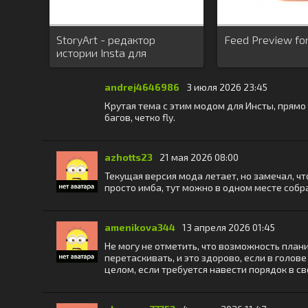
StoryArt - редактор
Feed Preview fo
истории Insta для
Instagram
andrej4646986
3 июля 2026 23:45
Крутая тема с этим модом для Инсты, прямо 
багов, четко fly.
azhotts23
21 мая 2026 08:00
Текущая версия мода летает, но замечал, ч
просто имба, тут можно в одном месте собр
amenikova344
13 апреля 2026 01:45
Не могу не отметить, что возможность план
перетаскивать, и это здорово, если в голов
целом, если требуется навести порядок в с