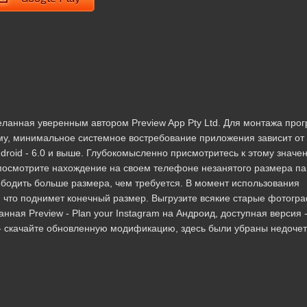
сделанная уверенным автором Preview App Pty Ltd. Для монтажа пр
му, минимальное системное востребование приложения зависит от
droid - 6.0 и выше. Глубокомысленно присмотритесь к этому значе
 посмотрите нахождение на своем телефоне незанятого размера па
бодить больше размера, чем требуется. В момент использования
 что поднимет конечный размер. Выгрузите всякие старые фотогр
ая Preview - Plan your Instagram на Андроид, доступная версия 
г. - скачайте обновленную модификацию, здесь были убраны недоче