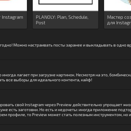
r Instagram
PLANOLY: Plan, Schedule,
Мастер со
Post
для Instag
годно! Можно настраивать посты заранее и выкладывать в одно вре
то иногда лагает при загрузке картинок. Несмотря на это, бомбиче
ать все выборы для идеального контента, кайф!
ировать свой Instagram через Preview действительно упрощает жи
е уже есть заготовки. Но есть и недочеты: иногда приложение подто
воем профиле, то Preview может стать полезным инструментом, но 