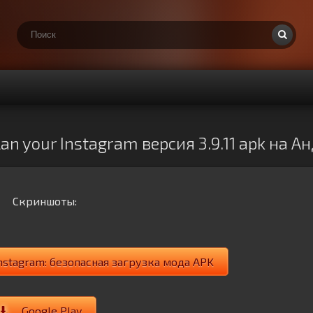
lan your Instagram версия 3.9.11 apk на А
Скриншоты:
Instagram: безопасная загрузка мода APK
Google Play