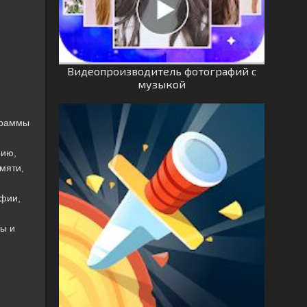
Видеопроизводитель фотографий с
музыкой
ограммы
нию,
мяти,
афии,
-
ты и