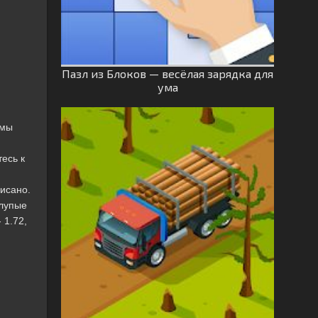
Пазл из Блоков — весёлая зарядка для
ума
ммы
есь к
исано.
глупые
 1.72,