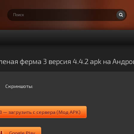
еная ферма 3 версия 4.4.2 apk на Андро
Скриншоты:
3 — загрузить с сервера (Мод APK)
Google Play