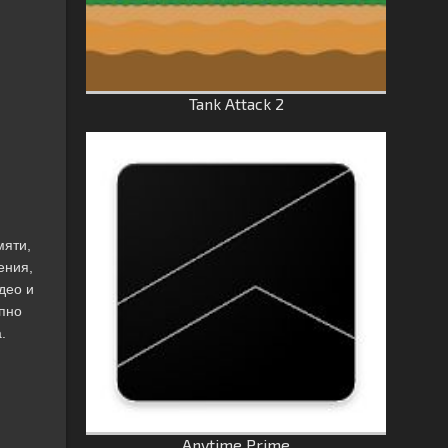
Tank Attack 2
мяти,
ения,
део и
упно
.
Anytime Prime