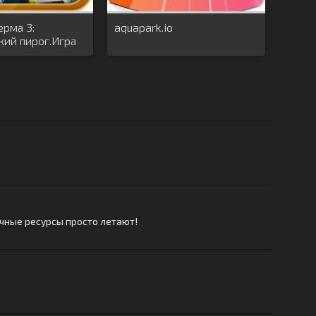
рма 3:
aquapark.io
кий пирог.Игра
ечные ресурсы просто летают!