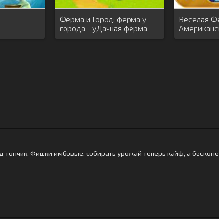
Ферма и Город: ферма у
Веселая Фе
города - уДачная ферма
Американс
про ферму
д топчик. Фишки имбовые, собирать урожай теперь кайф, а бескон