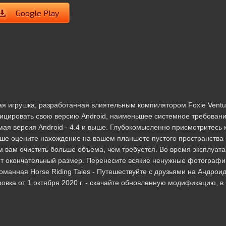
Google Play
ящая игрушка, разработанная влиятельным компилятором Foxie Ventu
цировать свою версию Android, наименьшее системное требовани
мая версия Android - 4.4 и выше. Глубокомысленно присмотритесь 
льше оцените нахождение на вашем планшете пустого пространства
м вам очистить больше объема, чем требуется. Во время эксплуат
сит окончательный размер. Перенесите всякие ненужные фотографи
манная Horse Riding Tales - Путешествуйте с друзьями на Андроид
ровка от 1 октября 2020 г. - скачайте обновленную модификацию, в