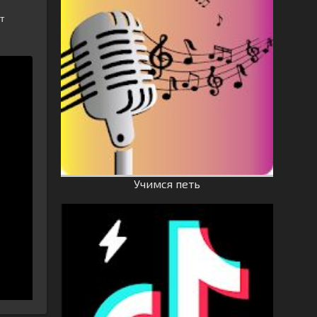
т
Учимся петь