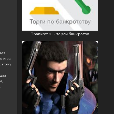
Tbankrot.ru - торги банкротов
res.
е игры
к этому
ации
и,
,