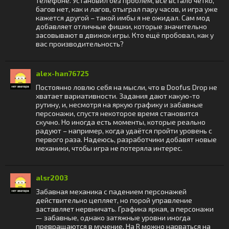
телефоне. Установил без проблем, всё встало чётко,
багов нет, как и лагов, отыграл пару часов, и игра уже
кажется другой – такой имбы я не ожидал. Сам мод
добавляет отличные фишки, которые значительно
засовывают в движок игры. Кто ещё пробовал, как у
вас производительность?
alex-han76725
Постоянно ловлю себя на мысли, что в Doofus Drop не
хватает вариативности. Задания дают какую-то
рутину, и, несмотря на яркую графику и забавные
персонажи, спустя некоторое время становится
скучно. Но иногда есть моменты, которые реально
радуют – например, когда удаётся пройти уровень с
первого раза. Надеюсь, разработчики добавят новые
механики, чтобы игра не потеряла интерес.
alsr2003
Забавная механика с падением персонажей
действительно цепляет, но порой управление
заставляет нервничать. Графика яркая, а персонажи
— забавные, однако затяжные уровни иногда
превращаются в мучение. На R можно нарваться на