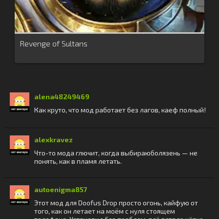
Revenge of Sultans
alena48249469
Как круто, что мод работает без лагов, каеф полный!
alexkravez
Что-то мода глючит, когда выбираюболязень — не
понять, как в пламя летать.
autoenigma857
Этот мод для Doofus Drop просто огонь, кайфую от
того, как он летает на моём с нуля стоящем