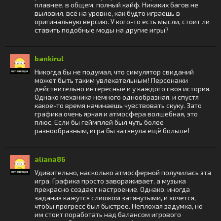
плавнее, в общем, полный кайф. Никаких багов не
выловил, всё на уровне, как будто играешь в
оригинальную версию. У кого-то есть мысли, стоит ли
ставить подобные моды на другие игры?
bankirul
Никогда бы не подумал, что симулятор свиданий
может быть таким увлекательным! Персонажи
действительно интересные и у каждого своя история.
Однако механика немного однообразная, и спустя
какое-то время начинаешь чувствовать скуку. Зато
графика очень яркая и атмосфера волшебная, это
плюс. Если бы геймплей был чуть более
разнообразным, игра бы затянула ещё больше!
aliana86
Удивительно, насколько атмосферной получилась эта
игра. Графика просто завораживает, а музыка
прекрасно создает настроение. Однако, иногда
задания кажутся слишком затянутыми, и хочется,
чтобы прогресс был быстрее. Неплохая задумка, но
им стоит поработать над балансом игрового