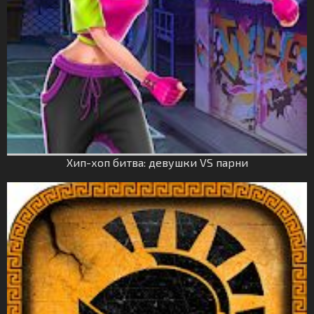
Хип-хоп битва: девушки VS парни