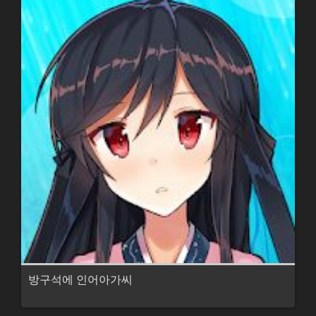
방구석에 인어아가씨