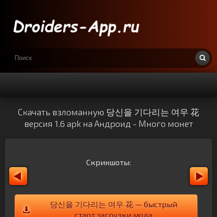
Скачать взломанную 당신을 기다리는 여우 花
версия 1.6 apk на Андроид - Много монет
Скриншоты:
당신을 기다리는 여우 花 — быстрый
старт загрузки мода