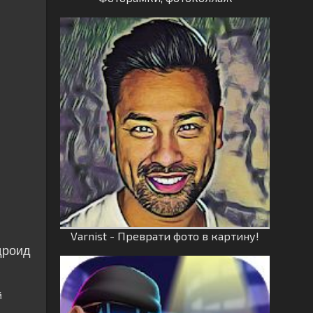
Varnist - Преврати фото в картину!
дроид
й