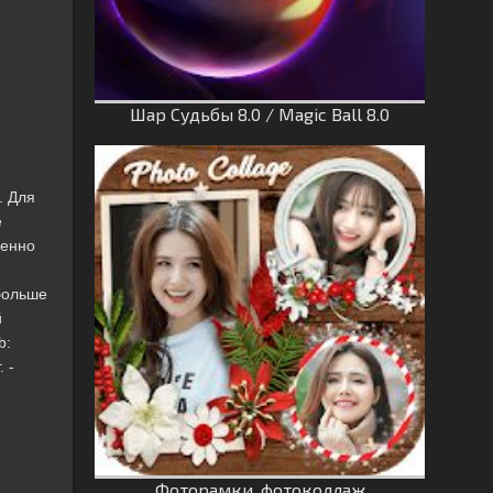
Шар Судьбы 8.0 / Magic Ball 8.0
. Для
е
венно
больше
й
b:
 -
Фоторамки, фотоколлаж