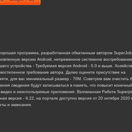
- хорошая программа, разработанная обкатанным автором SuperJob
ановленную версию Android, непременное системное востребовани
его устройства - Требуемая версия Android - 5.0 и выше. Хозяйст
ервостепенное требование автора. Далее оцените присутствие на
яти, для вас минимальный размер - 70M. Советуем вам очистить 
ения сведения будут записываться в память, что повысит конечны
 видео и неиспользуемые приложения. Взломанная Работа Superjo
я версия - 6.22, на портале доступно версия от 20 октября 2020 г.
еты и зависания.