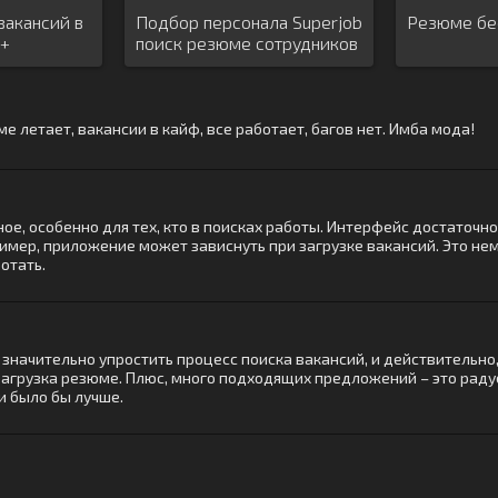
вакансий в
Подбор персонала Superjob
Резюме бе
0+
поиск резюме сотрудников
ме летает, вакансии в кайф, все работает, багов нет. Имба мода!
ое, особенно для тех, кто в поисках работы. Интерфейс достаточн
имер, приложение может зависнуть при загрузке вакансий. Это не
отать.
значительно упростить процесс поиска вакансий, и действительно
агрузка резюме. Плюс, много подходящих предложений – это радуе
и было бы лучше.