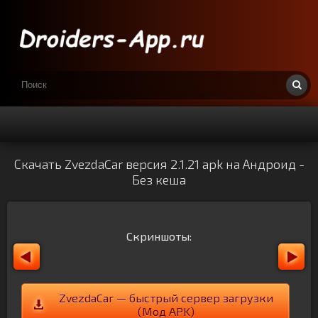
Скачать ZvezdaCar версия 2.1.21 apk на Андроид -
Без кеша
Скриншоты:
ZvezdaCar — быстрый сервер загрузки
(Мод APK)