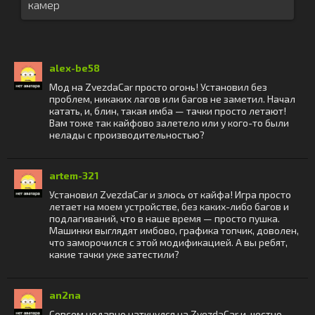
камер
alex-be58
Мод на ZvezdaCar просто огонь! Установил без
проблем, никаких лагов или багов не заметил. Начал
катать, и, блин, такая имба — тачки просто летают!
Вам тоже так кайфово залетело или у кого-то были
нелады с производительностью?
artem-321
Установил ZvezdaCar и злюсь от кайфа! Игра просто
летает на моем устройстве, без каких-либо багов и
подлагиваний, что в наше время — просто пушка.
Машинки выглядят имбово, графика топчик, доволен,
что заморочился с этой модификацией. А вы ребят,
какие тачки уже затестили?
an2na
Совсем недавно наткнулся на ZvezdaCar и, честно