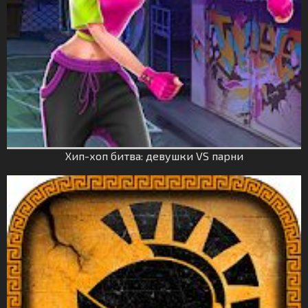
Хип-хоп битва: девушки VS парни