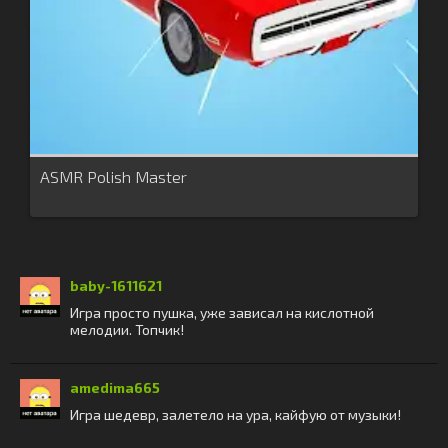
ASMR Polish Master
baby-1611621
Игра просто пушка, уже зависал на кислотной
мелодии. Топчик!
amedima665
Игра шедевр, залетело на ура, кайфую от музыки!