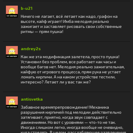
b-u21
Ничего не лагает, всё летает как надо, графон на
высоте, кайф играет! Имба мелодия реально
зажигает и заставляет рисовать свои собственные
ритмы — прям пушка!
andrey2s
Как же эта модификация залетела, просто пушка!
Установил без проблем, все работает как часы и
вообще багов нет. Мелодия реально зажигательная,
кайфую от игрового процесса, прям рука не устает
ломать кирпичи. А на каком устройстве тестили,
интересно? Летает ли у вас так же?
antisvetka
Забавное времяпрепровождение! Механика
разрушения кирпичей под мелодии действительно
затягивает, приятно, когда звук совпадает с
движениями. Но вот с уровнями — что-то не так.
Иногда слишком легко, иногда вообще не очевидно,
куда стрелять. В целом, расслабляющее развлечение,