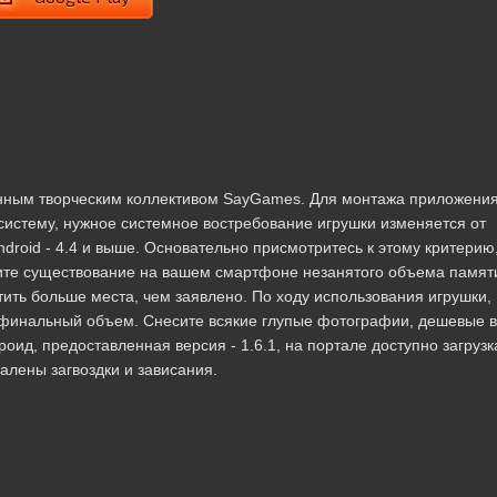
анным творческим коллективом SayGames. Для монтажа приложени
стему, нужное системное востребование игрушки изменяется от
droid - 4.4 и выше. Основательно присмотритесь к этому критерию,
рите существование на вашем смартфоне незанятого объема памят
ить больше места, чем заявлено. По ходу использования игрушки,
т финальный объем. Снесите всякие глупые фотографии, дешевые в
ид, предоставленная версия - 1.6.1, на портале доступно загрузк
далены загвоздки и зависания.