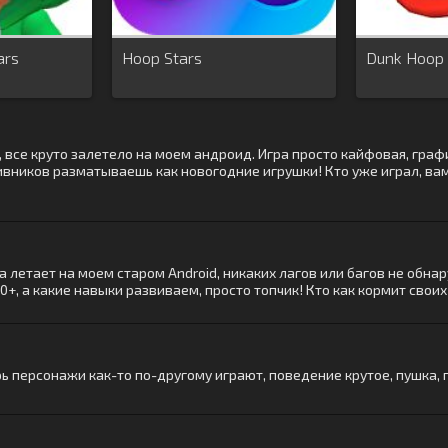
ars
Hoop Stars
Dunk Hoop
, все круто залетело на моем андроид. Игра просто кайфовая, граф
ивников разматываешь как новогодние игрушки! Кто уже играл, вам
ра летает на моем старом Android, никаких лагов или багов не об
0+, а какие навыки развиваем, просто топчик! Кто как кормит свои
рь персонажи как-то по-другому играют, поведение крутое, пушка, 