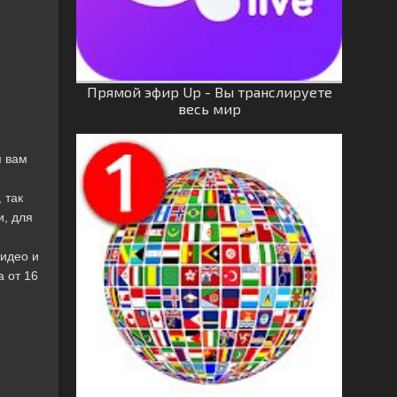
Прямой эфир Up - Вы транслируете
весь мир
я вам
 так
и, для
идео и
а от 16