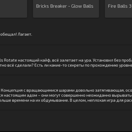
Bricks Breaker - Glow Balls
Fire Balls 
 обещал! Лагает.
ls Rotate настоящий кайф, всё залетает на ура. Установил без проб
мотно всё сделали? Есть ли какие-то секреты по прохождению уровн
te. Концепция с вращающимися шарами довольно затягивающая, ос
ся настоящим адом – они могут совершенно неожиданно вырываться
ольше времени на их обдумывание. В целом, неплохая игра для рас