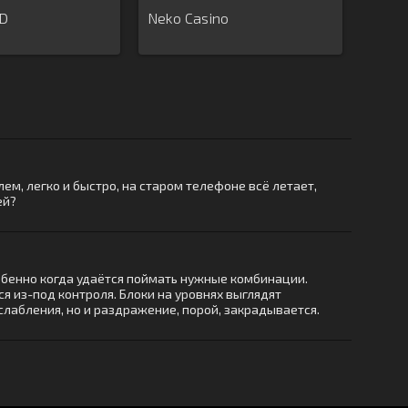
3D
Neko Casino
лем, легко и быстро, на старом телефоне всё летает,
ей?
обенно когда удаётся поймать нужные комбинации.
 из-под контроля. Блоки на уровнях выглядят
слабления, но и раздражение, порой, закрадывается.