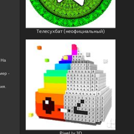
Tелесухбат (неофициальный)
 На
мер -
ия.
Pixel.ly 3D