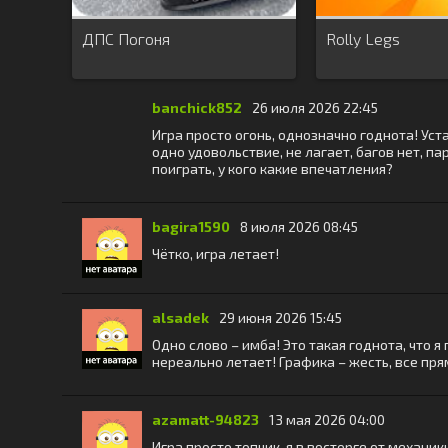
ДПС Погоня
Rolly Legs
banchick852
26 июля 2026 22:45
Игра просто огонь, однозначно годнота! Уст
одно удовольствие, не лагает, багов нет, 
поиграть, у кого какие впечатления?
bagira1590
8 июля 2026 08:45
Чётко, игра летает!
alsadek
29 июня 2026 15:45
Одно слово – имба! Это такая годнота, что я
нереально летает! Графика – жесть, все пря
azamatt-94823
13 мая 2026 04:00
Игра просто топчик, я в восторге от механик