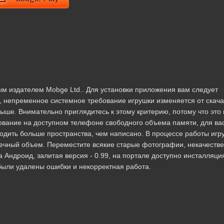
м издателем Mobge Ltd.. Для установки приложения вам следует
 непременное системное требование игрушки изменяется от скач
 выше. Внимательно приглядитесь к этому критерию, потому что это
ование на доступном телефоне свободного объема памяти, для ва
дить больше пространства, чем написано. В процессе работы игр
онечный объем. Переместите всякие старые фотографии, некачеств
Андроид, залитая версия - 0.99, на портале доступно инсталляция
 были удалены ошибки и некорректная работа.