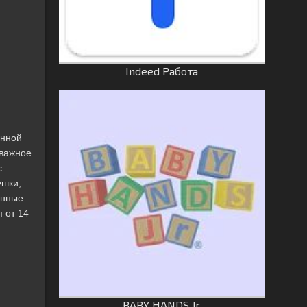
Indeed Работа
анной
 важное
с
ушки,
енные
 от 14
BABY HANDS Jr.