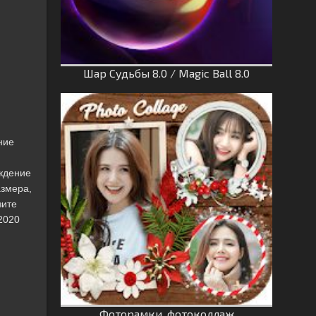
Шар Судьбы 8.0 / Magic Ball 8.0
ние
ождение
азмера,
зите
2020
Фоторамки, фотоколлаж