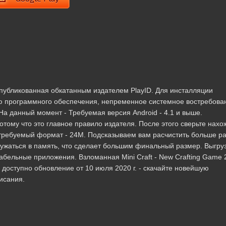
, опубликованная обкатанным издателем PlayID. Для инсталляции
ю программного обеспечения, непременное системное востребова
а данный момент - Требуемая версия Android - 4.1 и выше.
тому что это главное правило издателя. После этого сверьте нах
 требуемый формат - 24M. Подсказываем вам расчистить больше р
ружаться в память, что сделает большим финальный размер. Выгру
абельные приложения. Взломанная Mini Craft - New Crafting Game 
 доступно обновление от 10 июля 2020 г. - скачайте новейшую
исания.